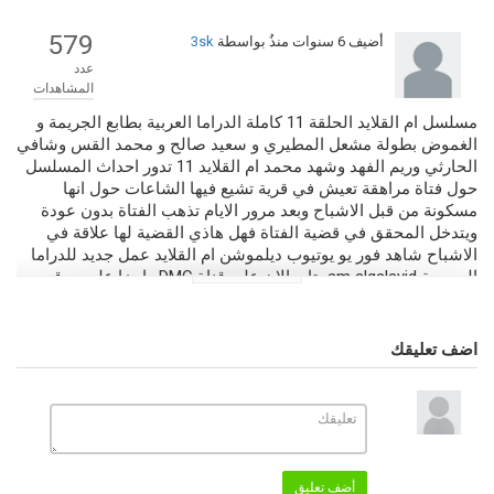
579
أضيف
6 سنوات منذُ
بواسطة
3sk
عدد
المشاهدات
مسلسل ام القلايد الحلقة 11 كاملة الدراما العربية بطابع الجريمة و
الغموض بطولة مشعل المطيري و سعيد صالح و محمد القس وشافي
الحارثي وريم الفهد وشهد محمد ام القلايد 11 تدور احداث المسلسل
حول فتاة مراهقة تعيش في قرية تشيع فيها الشاعات حول انها
مسكونة من قبل الاشباح وبعد مرور الايام تذهب الفتاة بدون عودة
ويتدخل المحقق في قضية الفتاة فهل هاذي القضية لها علاقة في
الاشباح شاهد فور يو يوتيوب ديلموشن ام القلايد عمل جديد للدراما
المصرية am alqalayid يتابع الان على قناة DMC وايضا على موقع
صرقعة TV.
اضف تعليقك
التصنيف
مسلسلات عربية 2020
مسلسل ام القلايد كامل بجودة عالية
الكلمات الدلالية
القلايد 11
,
مسلسل القلايد
,
القلايد الحلقة 11
,
مسلسل القلايد الحلقة 11
,
القلايد الحلقة 11 اون لاين
,
القلايد
,
مسلسل القلايد الحلقة 11 كاملة
,
am
alqalayid
أضف تعليق