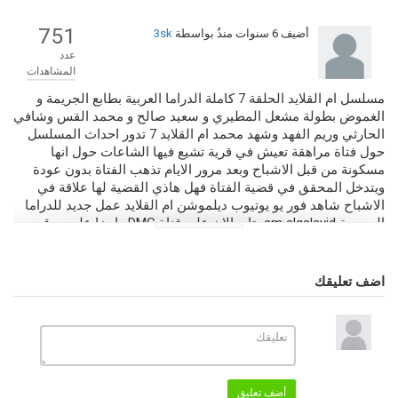
751
أضيف
6 سنوات منذُ
بواسطة
3sk
عدد
المشاهدات
مسلسل ام القلايد الحلقة 7 كاملة الدراما العربية بطابع الجريمة و
الغموض بطولة مشعل المطيري و سعيد صالح و محمد القس وشافي
الحارثي وريم الفهد وشهد محمد ام القلايد 7 تدور احداث المسلسل
حول فتاة مراهقة تعيش في قرية تشيع فيها الشاعات حول انها
مسكونة من قبل الاشباح وبعد مرور الايام تذهب الفتاة بدون عودة
ويتدخل المحقق في قضية الفتاة فهل هاذي القضية لها علاقة في
الاشباح شاهد فور يو يوتيوب ديلموشن ام القلايد عمل جديد للدراما
المصرية am alqalayid يتابع الان على قناة DMC وايضا على موقع
صرقعة TV.
اضف تعليقك
التصنيف
مسلسلات عربية 2020
مسلسل ام القلايد كامل بجودة عالية
الكلمات الدلالية
القلايد 7
,
مسلسل القلايد
,
القلايد الحلقة 7
,
مسلسل القلايد الحلقة 7
,
القلايد
الحلقة 7 اون لاين
,
القلايد
,
مسلسل القلايد الحلقة 7 كاملة
,
am alqalayid
أضف تعليق