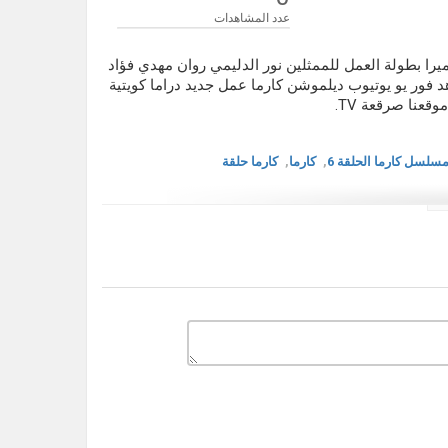
عدد المشاهدات
 كاملة دراما عربية كارما حلقة 6 اون لاين بلميرا بطولة العمل للممثلين نور الدليمي روان مهدي فؤاد
البلوشي عبدالله التركماني فهد البناي كارما حلقة 6 شاهد فور يو يوتيوب ديلموشن كارما عمل جديد دراما كويتية
قعنا صرقعة TV.
سلسل كارما الحلقة 6
,
كارما
,
كارما حلقة