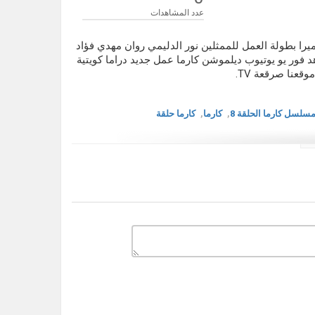
عدد المشاهدات
 كاملة دراما عربية كارما حلقة 8 اون لاين بلميرا بطولة العمل للممثلين نور الدليمي روان مهدي فؤاد
البلوشي عبدالله التركماني فهد البناي كارما حلقة 8 شاهد فور يو يوتيوب ديلموشن كارما عمل جديد دراما كويتية
قعنا صرقعة TV.
سلسل كارما الحلقة 8
,
كارما
,
كارما حلقة