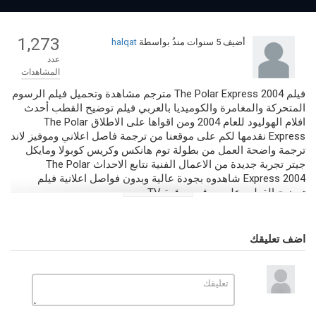
1,273
أضيف
5 سنوات منذُ
بواسطة
halqat
عدد
المشاهدات
فيلم The Polar Express 2004 مترجم مشاهدة وتحميل فيلم الرسوم
المتحركة والمغامرة والكوميديا بالعربي فيلم توضيح القطب أحدث
افلام الهوليود للعام 2004 ومن اقواها على الاطلاق The Polar
Express نقدمها لكم على موقعنا من ترجمة فاصل اعلاني وموفيز لاند
ترجمة واضحة العمل من بطولة توم هانكس وكريس كوبولا ومايكل
جيتر تجربة جديدة من الاعمال الفنية نتابع الاحداث The Polar
Express 2004 شاهدوه بجودة عالية وبدون فواصل اعلانية فيلم
توضيح القطب على موقع صرقعة TV.
التصنيف
افلام اجنبي
افلامك HD
اضف تعليقك
الكلمات الدلالية
فيلم The Polar Express 2004 مترجم
,
الفيلم المنتظر فيلم توضيح القطب
,
فيلم The Polar Express 2004 مترجم اون لاين
,
فيلم توضيح القطب The
Polar Express 2004 كامل
,
The Polar Express مترجم
,
فيلم توضيح
القطب
,
فيلم The Polar Express
,
فيلم The Polar Express كامل
,
فيلم