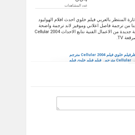
عدد المشاهدات
يمة و إثارة المنتظر بالعربي فيلم خلوي احدث افلام الهوليود
 Cellular نقدمها لكم على موقعنا من ترجمة فاصل اعلاني وموفيز لاند ترجمة واضحة
العمل من بطولة كيم باسنجر و كريس إيفانز و جايسون ستاثام تجربة جديدة من الاعمال الفنية نتابع الاحداث Cellular 2004
ة TV.
الفيلم المنتظرفيلم خلوي فيلم Cellular 2004 مترجم
,
Cellular مترجم
,
فيلم فيلم خلوي فيلم
,
فيلم Blade Trinityمترجم
,
Cellular 2 مترجم
,
Cellular مترجم