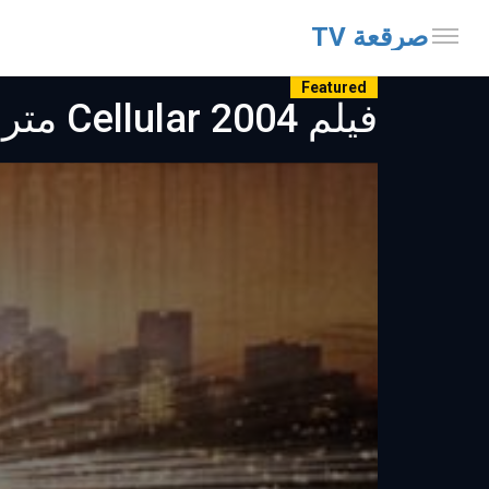
صرقعة TV
Featured
فيلم 2004 Cellular مترجم - موفيز فور يو