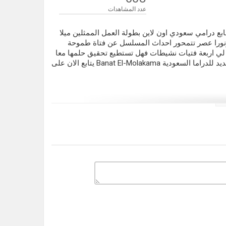
عدد المشاهدات
 6 كاملة الدراما العربية بطابع درامي سعودي اون لاين بطولة العمل الممثلين ميلا
 ونورا عصر تتمحور احداث المسلسل عن فتاة طموحة
لي اربعة فتيات نشيطات فهل تستطيع تحقيق حلمها معا
بنات الملاكمة شاهد فور يو يوتيوب ديلموشن بنات الملاكمة عمل جديد للدراما السعودية Banat El-Molakama يتابع الان على
مسلسلات عربية 2020
ن لاين
,
بنات الملاكمة
,
Banat
لاكمة الموسم 2 6
,
مسلسل بنات
لثاني
,
بنات الملاكمة الموسم 2 الحلقة 6
,
 الملاكمة الموسم 2 الحلقة 6
,