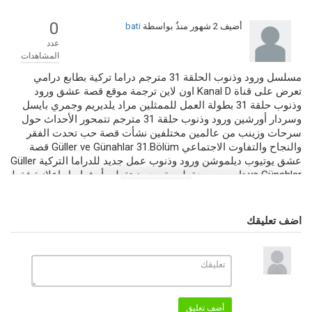
0
أضيف
2 شهور منذُ
بواسطة
bati
عدد
المشاهدات
مسلسل ورود وذنوب الحلقة 31 مترجم دراما تركية بطابع درامي
تعرض على قناة Kanal D اون لاين ترجمة موقع قصة عشق ورود
وذنوب حلقة 31 بطولة العمل للممثلين مراد يلديريم وجمري بايسل
وسردار أورشين ورود وذنوب حلقة 31 مترجم تتمحور الأحداث حول
سرحات وزينب من عالمين مختلفين نشأت قصة حب تحدت الفقر
والنجاح والتفاوت الاجتماعي Güller ve Günahlar 31.Bölüm قصة
عشق يوتيوب ديلموشن ورود وذنوب عمل جديد للدراما التركية Güller
ve Günahlar تابعوه بجودة بلورية وبدون تقطيع أو فواصل إعلانية فقط
على موقعنا صرقعة TV.
التصنيف
اضف تعليقك
مسلسلات تركية 2025
مسلسلات جديدة 2026
الكلمات الدلالية
ورود وذنوب
,
ورود وذنوب 31
,
Güller
,
Güller ve Günahlar 31.Bölüm
ve Günahlar
,
موقع قصة عشق
,
ورود وذنوب قصة عشق
,
ورود وذنوب قناة
Kanal D
,
ورود وذنوب الحلقة 31 مترجم
,
مسلسل ورود وذنوب الحلقة 31
,
ورود وذنوب الحلقة 31
,
ورود وذنوب حلقة 31 مترجم
أضف تعليق