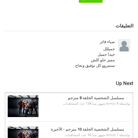
التعليقات
صباء فائز
جميللل
جيدا جميل
مميز حلو كلش
ستمروو كل توفيق ونجاح
Up Next
مسلسل الشخصية الحلقة 8 مترجم
بواسطة
8 شهور منذُ
krmzi
138 عدد المشاهدات
47:20
مسلسل الشخصية الحلقة 10 مترجم - الأخيرة
بواسطة
7 شهور منذُ
krmzi
94 عدد المشاهدات