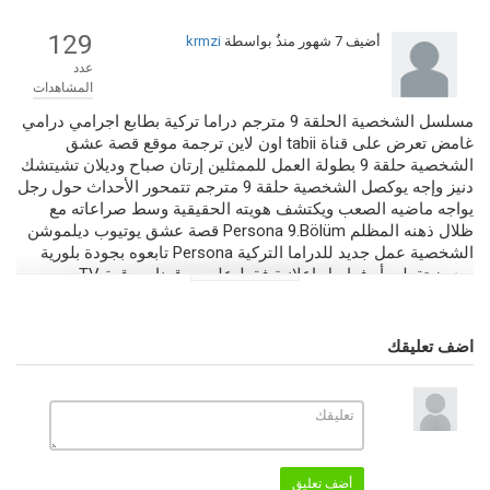
129
أضيف
7 شهور منذُ
بواسطة
krmzi
عدد
المشاهدات
مسلسل الشخصية الحلقة 9 مترجم دراما تركية بطابع اجرامي درامي
غامض تعرض على قناة tabii اون لاين ترجمة موقع قصة عشق
الشخصية حلقة 9 بطولة العمل للممثلين إرتان صباح وديلان تشيتشك
دنيز وإجه يوكصل الشخصية حلقة 9 مترجم تتمحور الأحداث حول رجل
يواجه ماضيه الصعب ويكتشف هويته الحقيقية وسط صراعاته مع
ظلال ذهنه المظلم Persona 9.Bölüm قصة عشق يوتيوب ديلموشن
الشخصية عمل جديد للدراما التركية Persona تابعوه بجودة بلورية
وبدون تقطيع أو فواصل إعلانية فقط على موقعنا صرقعة TV.
التصنيف
مسلسلات تركية 2025
مسلسلات جديدة 2026
اضف تعليقك
الكلمات الدلالية
الشخصية
,
الشخصية 9
,
Persona
,
Persona 9.Bölüm
,
موقع قصة عشق
,
الشخصية قصة عشق
,
الشخصية قناة tabii
,
الشخصية الحلقة 9 مترجم
,
مسلسل الشخصية الحلقة 9
,
الشخصية الحلقة 9
,
الشخصية حلقة 9 مترجم
أضف تعليق