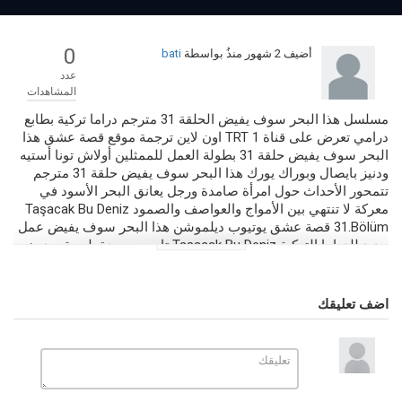
0
أضيف
2 شهور منذُ
بواسطة
bati
عدد
المشاهدات
مسلسل هذا البحر سوف يفيض الحلقة 31 مترجم دراما تركية بطابع
درامي تعرض على قناة TRT 1 اون لاين ترجمة موقع قصة عشق هذا
البحر سوف يفيض حلقة 31 بطولة العمل للممثلين أولاش تونا أستيه
ودنيز بايصال وبوراك يورك هذا البحر سوف يفيض حلقة 31 مترجم
تتمحور الأحداث حول امرأة صامدة ورجل يعانق البحر الأسود في
معركة لا تنتهي بين الأمواج والعواصف والصمود Taşacak Bu Deniz
31.Bölüm قصة عشق يوتيوب ديلموشن هذا البحر سوف يفيض عمل
جديد للدراما التركية Taşacak Bu Deniz تابعوه بجودة بلورية وبدون
تقطيع أو فواصل إعلانية فقط على موقعنا صرقعة TV.
التصنيف
اضف تعليقك
مسلسلات تركية 2025
الكلمات الدلالية
هذا البحر سوف يفيض
,
هذا البحر سوف يفيض 31
,
Taşacak Bu Deniz
Taşacak Bu Deniz
,
31.Bölüm
,
موقع قصة عشق
,
هذا البحر سوف يفيض
قصة عشق
,
هذا البحر سوف يفيض قناة TRT 1
,
هذا البحر سوف يفيض الحلقة