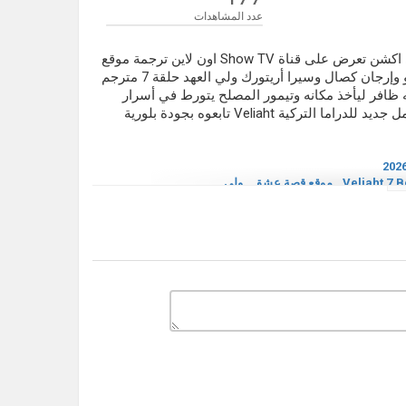
عدد المشاهدات
مسلسل ولي العهد الحلقة 7 مترجم دراما تركية بطابع درامي عائلي اكشن تعرض على قناة Show TV اون لاين ترجمة موقع
قصة عشق ولي العهد حلقة 7 بطولة العمل للممثلين أكين أكين أوزو وإرجان كصال وسيرا أريتورك ولي العهد حلقة 7 مترجم
نه ظافر ليأخذ مكانه وتيمور المصلح يتورط في أسرار
العائلة Veliaht 7.Bölüm قصة عشق يوتيوب ديلموشن ولي العهد عمل جديد للدراما التركية Veliaht تابعوه بجودة بلورية
Veliaht 7.
,
موقع قصة عشق
,
ولي
,
ولي العهد الحلقة 7 مترجم
,
مسلسل
ي العهد حلقة 7 مترجم