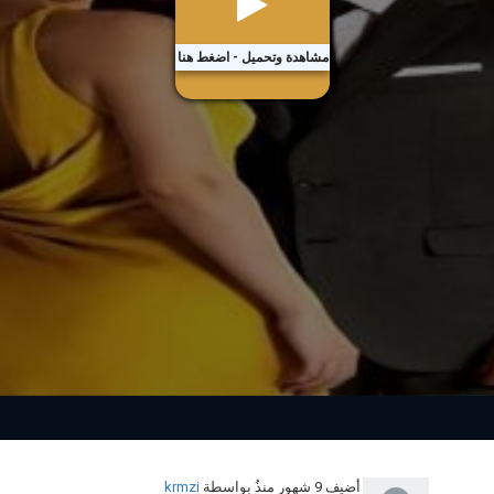
مشاهدة وتحميل - اضغط هنا
أضيف
9 شهور منذُ
بواسطة
krmzi