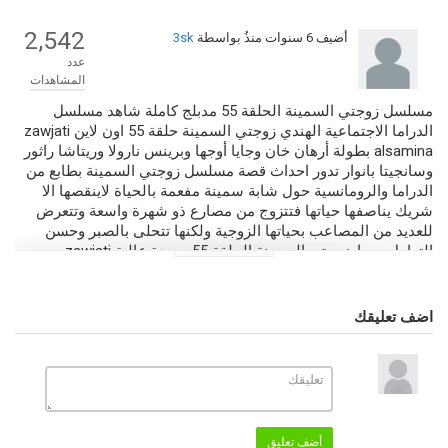
2,542
أضيف
6 سنوات منذُ
بواسطة
3sk
عدد
المشاهدات
مسلسل زوجتي السمينة الحلقة 55 مدبلج كاملة شاهد مسلسل
الدراما الاجتماعية الهندي زوجتي السمينة حلقة 55 اون لاين zawjati
alsamina بطولة أرهان خان وجايا أوجها وبرينس نارولا وريتاشا راثور
وسانجيتا بانوار تدور احداث قصة مسلسل زوجتي السمينة بطابع من
الدراما والرومانسية حول شابة سمينة مفعمة بالحياة لاينقصها الا
شريك يناصفها حياتها فتتزوج من مصارع ذو شهرة واسعة وتتعرض
للعديد من المصاعب بحياتها الزوجية ولكنها تتحلى بالصبر وحسن
التعامل معها. زوجتي السمينة الحلقة 55 بجودة عالية zawjati
alsamina 55 تشاهدونه وبدون تقطيع فقط على صرقعة TV.
اضف تعليقك
التصنيف
مسلسلات مدبلجة 2020
الكلمات الدلالية
مسلسل زوجتي السمينة الحلقة 55 مدبلجة
,
زوجتي السمينة الحلقة 55
,
zawjati alsamina 55
,
مسلسل زوجتي السمينة مدبلج
,
زوجتي السمينة
,
مسلسل زوجتي السمينة الحلقة 55
,
زوجتي السمينة مدبلج
,
زوجتي السمينة
أضف تعليق