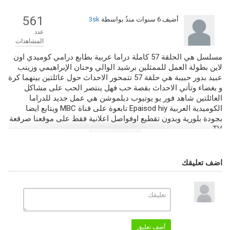
561
أضيف
6 سنوات منذُ
بواسطة
3sk
عدد
المشاهدات
مسلسل هي الحلقة 57 كاملة دراما عربية بطابع درامي كوميدي اون
لاين بطولة العمل للممثلين برشيد الوالي وحنان الإبراهيمي وزينب
عبيد بدور حبيبة هي حلقة 57 تتمحور الاحداث حول عائلتين بينهما كرة
و بغضاء وتأتي الاحداث بقصة حب فهل ينتصر الحب على مشاكل
العائلتين شاهد فور يو يوتيوب ديلموشن هي عمل جديد للدراما
الكوميدية العربية Epaisod hiy تابعوة على قناة MBC ويتابع ايضا
بجودة بلورية وبدون تقطيع اوفواصل اعلانية فقط على موقعنا صرقعة
TV.
التصنيف
مسلسلات عربية 2020
مسلسل هي كامل بجودة عالية
اضف تعليقك
الكلمات الدلالية
هي 57
,
مسلسل هي
,
هي الحلقة 57
,
مسلسل هي الحلقة 57
,
هي الحلقة 57
اون لاين
,
هي
,
مسلسل هي الحلقة 57 كاملة
,
Epaisod hiy
أضف تعليق