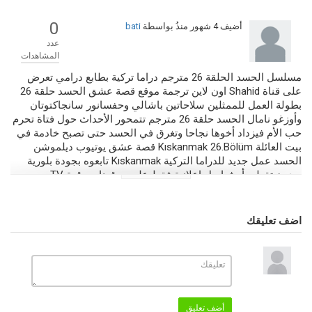
0
أضيف
4 شهور منذُ
بواسطة
bati
عدد
المشاهدات
مسلسل الحسد الحلقة 26 مترجم دراما تركية بطابع درامي تعرض
على قناة Shahid اون لاين ترجمة موقع قصة عشق الحسد حلقة 26
بطولة العمل للممثلين سلاحاتين باشالي وحفسانور سانجاكتوتان
وأوزغو نامال الحسد حلقة 26 مترجم تتمحور الأحداث حول فتاة تحرم
حب الأم فيزداد أخوها نجاحا وتغرق في الحسد حتى تصبح خادمة في
بيت العائلة Kıskanmak 26.Bölüm قصة عشق يوتيوب ديلموشن
الحسد عمل جديد للدراما التركية Kıskanmak تابعوه بجودة بلورية
وبدون تقطيع أو فواصل إعلانية فقط على موقعنا صرقعة TV.
التصنيف
مسلسلات تركية 2025
مسلسلات جديدة 2026
اضف تعليقك
الكلمات الدلالية
الحسد
,
الحسد 26
,
Kıskanmak
,
Kıskanmak 26.Bölüm
,
موقع قصة
عشق
,
الحسد قصة عشق
,
الحسد قناة Shahid
,
الحسد الحلقة 26 مترجم
,
مسلسل الحسد الحلقة 26
,
الحسد الحلقة 26
,
الحسد حلقة 26 مترجم
أضف تعليق