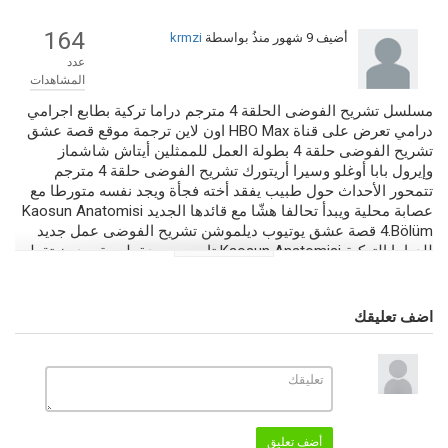
164
أضيف
9 شهور منذُ
بواسطة
krmzi
عدد
المشاهدات
مسلسل تشريح الفوضى الحلقة 4 مترجم دراما تركية بطابع اجرامي
درامي تعرض على قناة HBO Max اون لاين ترجمة موقع قصة عشق
تشريح الفوضى حلقة 4 بطولة العمل للممثلين أيتاش شاشماز
وإيرول بابا أوغلو وسيرا أريتورك تشريح الفوضى حلقة 4 مترجم
تتمحور الأحداث حول طبيب يفقد أخته فجأة ويجد نفسه متورطا مع
عصابة محلية ويبدأ تحالفا هشّا مع قائدها الجديد Kaosun Anatomisi
4.Bölüm قصة عشق يوتيوب ديلموشن تشريح الفوضى عمل جديد
للدراما التركية Kaosun Anatomisi تابعوه بجودة بلورية وبدون تقطيع
أو فواصل إعلانية فقط على موقعنا صرقعة TV.
التصنيف
اضف تعليقك
مسلسلات تركية 2025
مسلسلات جديدة 2026
الكلمات الدلالية
تشريح الفوضى
,
تشريح الفوضى 4
,
,
Kaosun Anatomisi 4.Bölüm
Kaosun Anatomisi
,
موقع قصة عشق
,
تشريح الفوضى قصة عشق
,
تشريح
الفوضى قناة HBO Max
,
تشريح الفوضى الحلقة 4 مترجم
,
مسلسل تشريح
الفوضى الحلقة 4
,
تشريح الفوضى الحلقة 4
,
تشريح الفوضى حلقة 4 مترجم
أضف تعليق