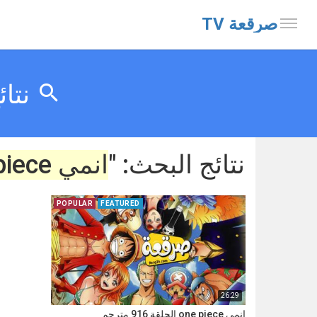
صرقعة TV
نتائ
نتائج البحث: "
انمي one piece حلقة 916
POPULAR
FEATURED
26:29
انمي one piece الحلقة 916 مترجم