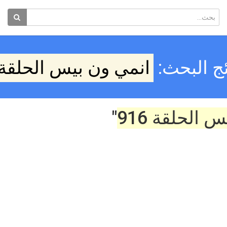
ئج البحث:
انمي ون بيس الحلقة 916
 الحلقة 916
"