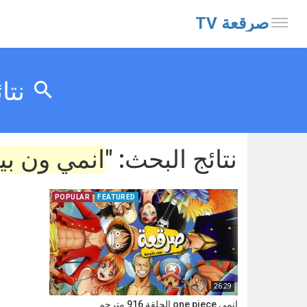
صرقعة TV
نتا
نتائج البحث: "
انمي ون بيس
POPULAR
FEATURED
26:29
انمي one piece الحلقة 916 مترجم