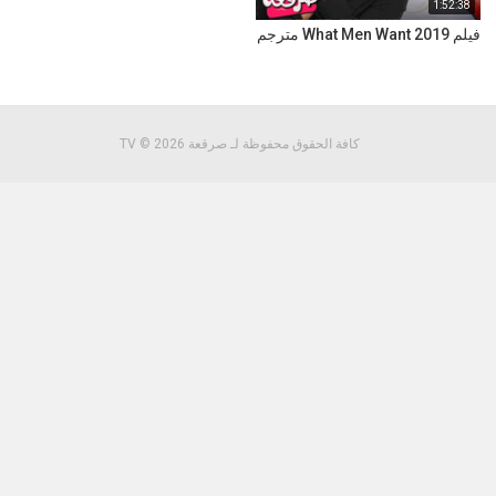
1:52:38
فيلم What Men Want 2019 مترجم
كافة الحقوق محفوظة لـ صرقعة TV © 2026